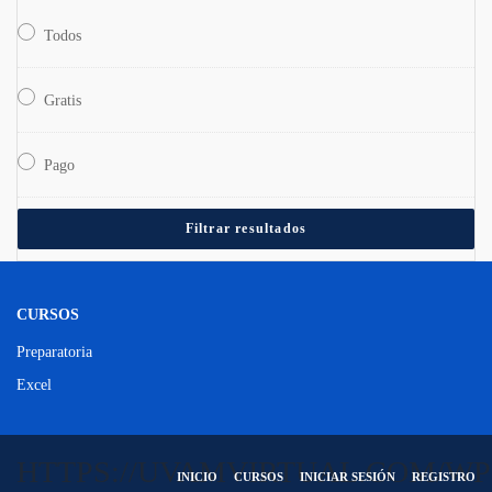
Todos
Gratis
Pago
Filtrar resultados
CURSOS
Preparatoria
Excel
HTTPS://UVAMVIRTUAL.COM/WP
INICIO
CURSOS
INICIAR SESIÓN
REGISTRO