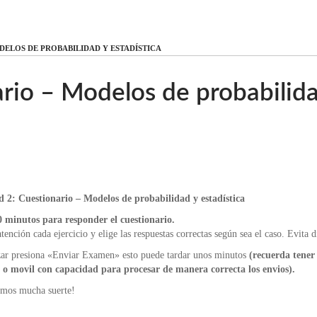
INICIO
CURSOS
INICIAR SESIÓN
REGISTRO
ODELOS DE PROBABILIDAD Y ESTADÍSTICA
ario – Modelos de probabilid
d 2: Cuestionario – Modelos de probabilidad y estadística
0 minutos para responder el cuestionario.
tención cada ejercicio y elige las respuestas correctas según sea el caso. Evita 
izar presiona «Enviar Examen» esto puede tardar unos minutos
(recuerda tener
o movil con capacidad para procesar de manera correcta los envios).
amos mucha suerte!