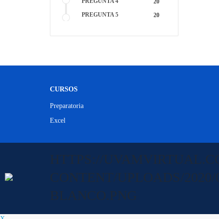
PREGUNTA 4
20
PREGUNTA 5
20
CURSOS
Preparatoria
Excel
HTTPS://UVAMVIRTUAL.C
CONTENT/UPLOADS/2020/
BLANCO.PNG
X